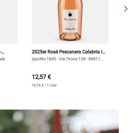
-
2025er Rosé Pescanera Calabria IGT
2025e
0,75 l - Ippolito
- Le
ale
Ippolito 1845 - Via Tirone 138 - 88811...
Tenut
91018
12,57 €
6,4
16,76 € / 1 Liter
8,55 € 