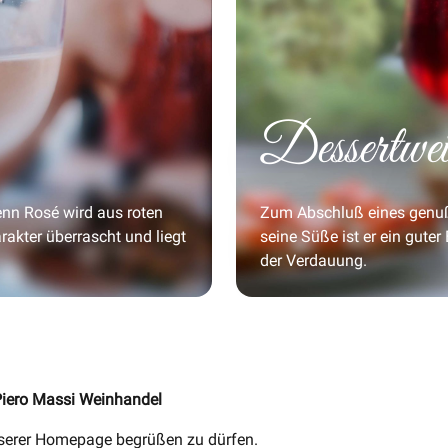
Dessertwe
denn Rosé wird aus roten
Zum Abschluß eines genußv
rakter überrascht und liegt
seine Süße ist er ein gute
der Verdauung.
Piero Massi Weinhandel
unserer Homepage begrüßen zu dürfen.