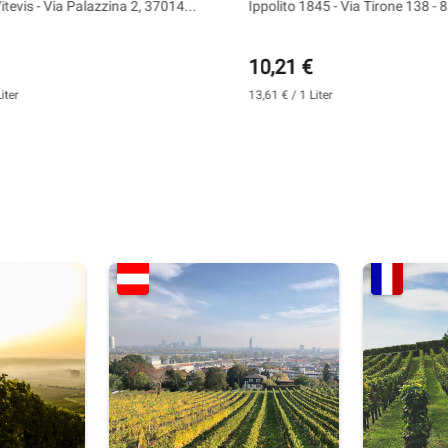
 Borgo Santo
l - Ippolito
itevis - Via Palazzina 2, 37014...
Ippolito 1845 - Via Tirone 13
10,21 €
iter
13,61 € / 1 Liter