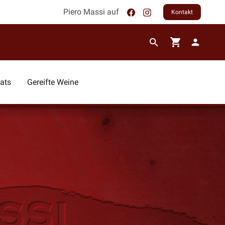
Piero Massi auf
Kontakt
ats
Gereifte Weine
Rebsorten
Pinot Grigio
Chardonnay
Sauvignon
Primitivo
Montepulciano
Cabernet- Sauvignon
Sangiovese