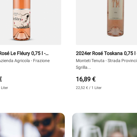
osé Le Fléury 0,75 l -
2024er Rosé Toskana 0,75 l 
Monteti
zienda Agricola - Frazione
Monteti Tenuta - Strada Provinci
Sgrilla...
€
16,89 €
 Liter
22,52 € / 1 Liter