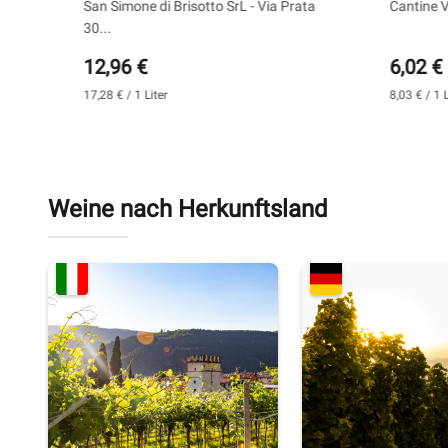
0,75 l - San Simone
0,75 l -
a
San Simone di Brisotto SrL - Via Prata
Cantine V
30...
12,96 €
6,02 €
17,28 € / 1 Liter
8,03 € / 1 L
Weine nach Herkunftsland