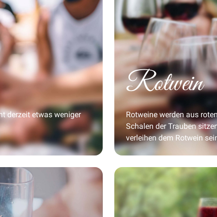
Rotwein
ht derzeit etwas weniger
Rotweine werden aus roten
Schalen der Trauben sitzen
verleihen dem Rotwein se