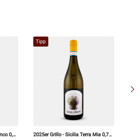
Tipp
Tip
nco 0,75
2025er Grillo - Sicilia Terra Mia 0,75 l
2025e