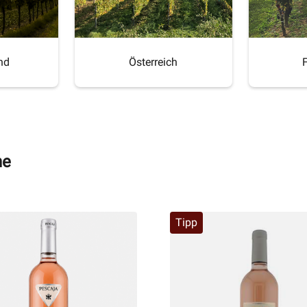
nd
Österreich
ne
Tipp