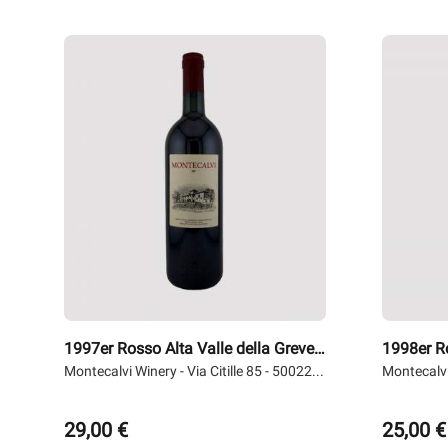
Alle anzeigen...
Alle anz
1997er Rosso Alta Valle della Greve
1998er Ro
0,75 l - Montecalvi
Montecalvi Winery - Via Citille 85 - 50022...
0,75 l - 
Montecalvi 
29,00 €
25,00 €