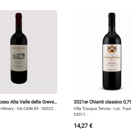
eigen...
sso Alta Valle della Greve
2021er Chianti classico 0,75 
Montecalvi
Winery - Via Citille 85 - 50022...
Fringuelli di Fregoso
Villa Trasqua Tenuta - Loc. Tras
53011...
14,27 €