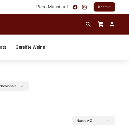
Piero Massi auf
Kontakt
ats
Gereifte Weine
Rebsorten
Pinot Grigio
Chardonnay
cheninhalt
Sauvignon
Primitivo
Montepulciano
Cabernet- Sauvignon
Sangiovese