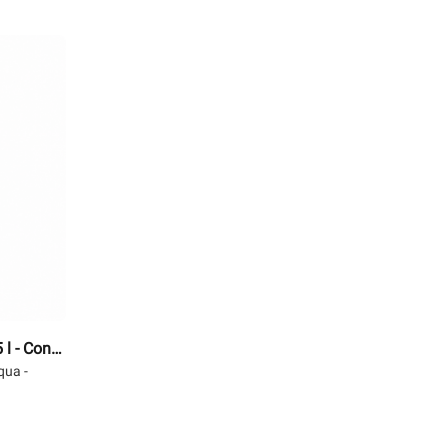
Alle anzeigen...
l - Conti
qua -