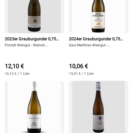
2023er Grauburgunder 0,75 l
2024er Grauburgunder 0,75 l
- Weingut Porzelt
Porzelt Weingut - Steinstr....
- Gaul
Gaul Matthias Weingut -...
12,10 €
10,06 €
16,13 € / 1 Liter
13,41 € / 1 Liter