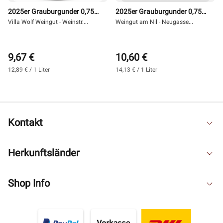
2025er Grauburgunder 0,75 l
2025er Grauburgunder 0,75 l
- Villa Wolf
Villa Wolf Weingut - Weinstr....
- Weingut am Nil
Weingut am Nil - Neugasse...
9,67 €
10,60 €
12,89 € / 1 Liter
14,13 € / 1 Liter
Kontakt
Herkunftsländer
Shop Info