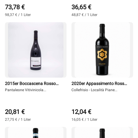
73,78 €
36,65 €
98,37 € / 1 Liter
48,87 € / 1 Liter
2015er Boccascena Rosso
2020er Appassimento Rosso
Marche 0,75 l - Pantaleone
Pantaleone Vitivinicola...
0,75 l - Collefrisio
Collefrisio - Località Piane...
20,81 €
12,04 €
27,75 € / 1 Liter
16,05 € / 1 Liter