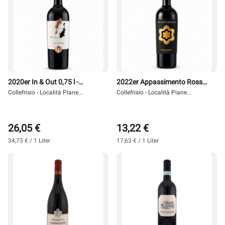
2020er In & Out 0,75 l -
2022er Appassimento Rosso
Collefrisio
Collefrisio - Località Piane...
0,75 l - Collefrisio
Collefrisio - Località Piane...
26,05 €
13,22 €
34,73 € / 1 Liter
17,63 € / 1 Liter