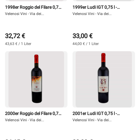
1998er Roggio del Filare 0,75
1999er Ludi IGT 0,75 l -
l - Velenosi
Velenosi Vini - Via dei...
Velenosi
Velenosi Vini - Via dei...
32,72 €
33,00 €
43,63 € / 1 Liter
44,00 € / 1 Liter
2000er Roggio del Filare 0,75
2001er Ludi IGT 0,75 l -
l - Velenosi
Velenosi Vini - Via dei...
Velenosi
Velenosi Vini - Via dei...