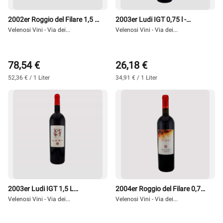
2002er Roggio del Filare 1,5 l
2003er Ludi IGT 0,75 l -
Magnum - Velenosi
Velenosi Vini - Via dei...
Velenosi
Velenosi Vini - Via dei...
78,54 €
26,18 €
52,36 € / 1 Liter
34,91 € / 1 Liter
2003er Ludi IGT 1,5 L
2004er Roggio del Filare 0,75
Magnum - Velenosi
Velenosi Vini - Via dei...
l - Velenosi
Velenosi Vini - Via dei...