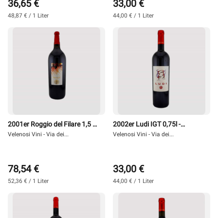
36,65 €
33,00 €
48,87 € / 1 Liter
44,00 € / 1 Liter
2001er Roggio del Filare 1,5 l
2002er Ludi IGT 0,75l -
Magnum - Velenosi
Velenosi Vini - Via dei...
Velenosi
Velenosi Vini - Via dei...
78,54 €
33,00 €
52,36 € / 1 Liter
44,00 € / 1 Liter