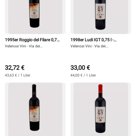
1995er Roggio del Filare 0,75
1998er Ludi IGT 0,75 l -
l - Velenosi
Velenosi Vini - Via dei...
Velenosi
Velenosi Vini - Via dei...
32,72 €
33,00 €
43,63 € / 1 Liter
44,00 € / 1 Liter