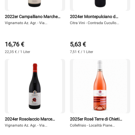
2022er Campalliano Marche
2024er Montepulciano d
Rosso 0,75 l - Vignamato
Vignamato Az. Agr. - Via...
´Abruzzo 0,75 l - Feudi
Citra Vini - Contrada Cucullo...
Saraceni
16,76 €
5,63 €
22,35 € / 1 Liter
7,51 € / 1 Liter
2024er Rosolaccio Marce
2025er Rosé Terre di Chieti
Rosso 0,75 l - Vignamato
Vignamato Az. Agr. - Via...
Collefrisio - Località Piane...
0,75 l - Collefrisio