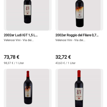
2002er Ludi IGT 1,5 L
2002er Roggio del Filare 0,75
Magnum - Velenosi
Velenosi Vini - Via dei...
l - Velenosi
Velenosi Vini - Via dei...
73,78 €
32,72 €
98,37 € / 1 Liter
43,63 € / 1 Liter