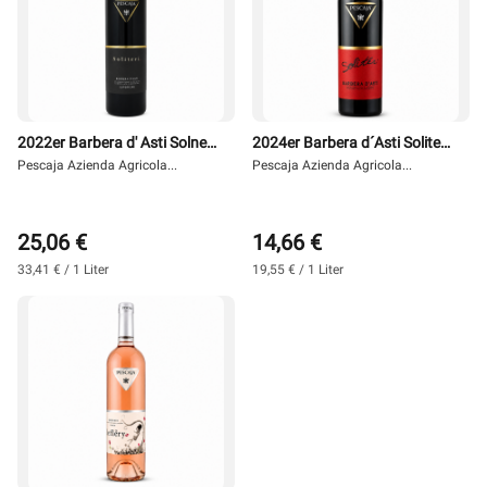
2022er Barbera d' Asti Solneri
2024er Barbera d´Asti Soliter
0,75 l - Pescaja
Pescaja Azienda Agricola...
0,75 l - Pescaja
Pescaja Azienda Agricola...
25,06 €
14,66 €
33,41 € / 1 Liter
19,55 € / 1 Liter