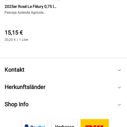
2025er Rosé Le Fléury 0,75 l -
Pescaja
Pescaja Azienda Agricola...
15,15 €
20,20 € / 1 Liter
Kontakt
Herkunftsländer
Shop Info