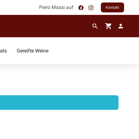
Piero Massi auf
Kontakt
ats
Gereifte Weine
Rebsorten
Pinot Grigio
Chardonnay
Sauvignon
Primitivo
Montepulciano
Cabernet- Sauvignon
Sangiovese