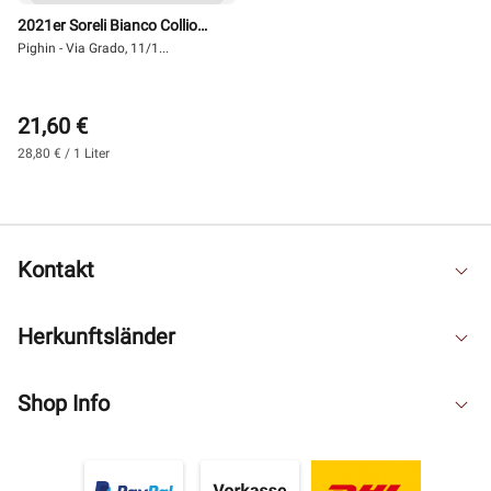
2021er Soreli Bianco Collio
0,75 l -Pighin
Pighin - Via Grado, 11/1...
21,60 €
28,80 € / 1 Liter
Kontakt
Herkunftsländer
Shop Info