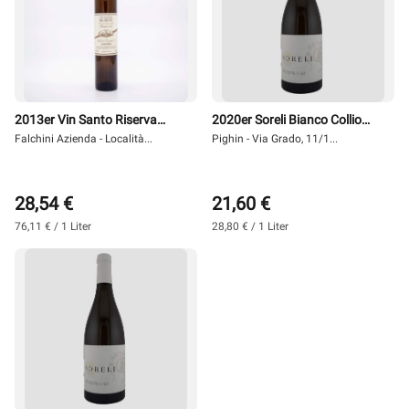
2013er Vin Santo Riserva
2020er Soreli Bianco Collio
0,375 l - Falchini
Falchini Azienda - Località...
0,75 l -Pighin
Pighin - Via Grado, 11/1...
28,54 €
21,60 €
76,11 € / 1 Liter
28,80 € / 1 Liter